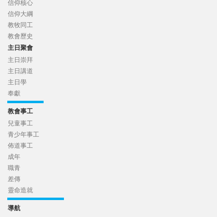
信仰核心
信仰大綱
教牧同工
教會歷史
主日聚會
主日崇拜
主日講道
主日學
奉獻
教會事工
兒童事工
青少年事工
佈道事工
成年
職青
差傳
靈命造就
導航